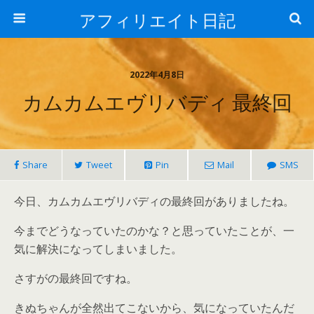
アフィリエイト日記
2022年4月8日
カムカムエヴリバディ 最終回
Share
Tweet
Pin
Mail
SMS
今日、カムカムエヴリバディの最終回がありましたね。
今までどうなっていたのかな？と思っていたことが、一
気に解決になってしまいました。
さすがの最終回ですね。
きぬちゃんが全然出てこないから、気になっていたんだ