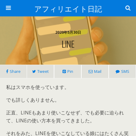
アフィリエイト日記
2020年5月30日
LINE
Share
Tweet
Pin
Mail
SMS
私はスマホを使っています。
でも詳しくありません。
正直、LINEもあまり使いこなせず、でも必要に迫られ
て、LINEの使い方本を買ってきました。
それをみた、LINEを使いこなしている娘にはたくさん笑