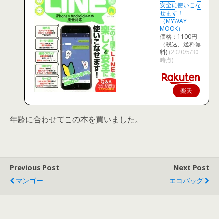
安全に使いこな
せます！
（MYWAY
MOOK）
価格：1100円
（税込、送料無
料)
(2020/5/30
時点)
楽天
で購
入
年齢に合わせてこの本を買いました。
Previous Post
Next Post
マンゴー
エコバッグ