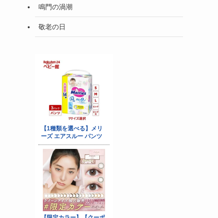
鳴門の渦潮
敬老の日