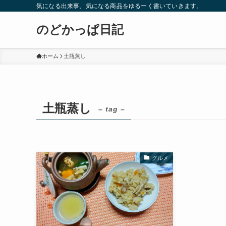
気になる出来事、気になる商品をゆるーく書いていきます。
のどかっぱ日記
ホーム
土瓶蒸し
土瓶蒸し
– tag –
グルメ