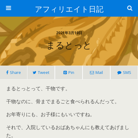
アフィリエイト日記
2021年3月10日
まるとっと
Share
Tweet
Pin
Mail
SMS
まるとっとって、干物です。
干物なのに、骨までまるごと食べられるんだって。
お年寄りにも、お子様にもいいですね。
それで、入院しているおばあちゃんにも教えてあげまし
た。