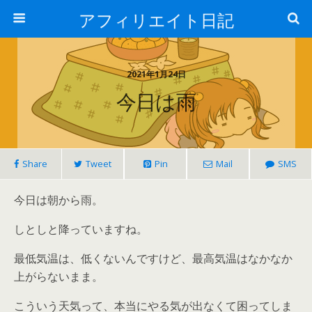
アフィリエイト日記
2021年1月24日
今日は雨
Share
Tweet
Pin
Mail
SMS
今日は朝から雨。
しとしと降っていますね。
最低気温は、低くないんですけど、最高気温はなかなか
上がらないまま。
こういう天気って、本当にやる気が出なくて困ってしま